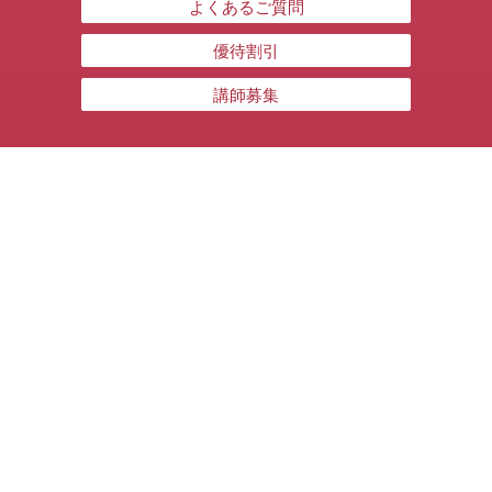
よくあるご質問
優待割引
講師募集
規約・ガイドライン
受講ガイド・キャンセル規定
プライバシーポリシー
メディックスボディバランスアカデミー
101-0063
東京都千代田区神田淡路町1-1-1
KA111ビル3F
03-3255-0772