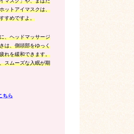
イマスク」や、まばた
ホットアイマスクは、
すすめですよ。
に、ヘッドマッサージ
きは、側頭部をゆっく
疲れを緩和できます。
、スムーズな入眠が期
こちら