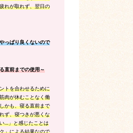
疲れが取れず、翌日の
やっぱり良くないので
る直前までの使用～
ントを合わせるために
筋肉が休むことなく働
しかも、寝る直前まで
れず、寝つきが悪くな
い…」と感じたことは
ク」による結果なので