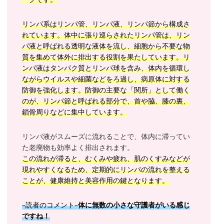
リンパ系はリンパ管、リンパ液、リンパ節から構成さ
れています。体中に張り巡らされたリンパ管は、リン
パ液と呼ばれる透明な液体を流し、細胞から不要な物
質を集めて体外に排出する役割を果たしています。リ
ンパ液はタンパク質とリンパ球を含み、体内を循環し
ながらウイルスや細菌などをろ過し、病原体に対する
防御を強化します。防御の主要な「関所」として働く
のが、リンパ節と呼ばれる部分で、首や脇、膝の裏、
鎖骨周りなどに集中しています。
リンパ液がスムーズに流れることで、体内に滞ってい
た老廃物も効率よく排出されます。
この流れが滞ると、むくみや疲れ、肌のくすみなどが
現れやすくなるため、定期的にリンパの流れを整える
ことが、健康維持と美容作用の鍵となります。
–読者のコメント–
体に無数の小さな守護者がいる感じ
ですね！