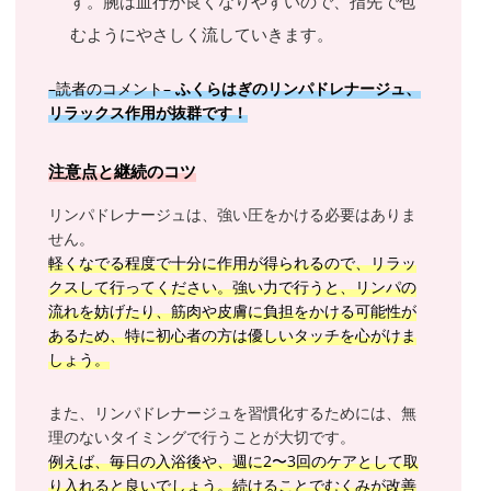
す。腕は血行が良くなりやすいので、指先で包
むようにやさしく流していきます。
–読者のコメント–
ふくらはぎのリンパドレナージュ、
リラックス作用が抜群です！
注意点と継続のコツ
リンパドレナージュは、強い圧をかける必要はありま
せん。
軽くなでる程度で十分に作用が得られるので、リラッ
クスして行ってください。強い力で行うと、リンパの
流れを妨げたり、筋肉や皮膚に負担をかける可能性が
あるため、特に初心者の方は優しいタッチを心がけま
しょう。
また、リンパドレナージュを習慣化するためには、無
理のないタイミングで行うことが大切です。
例えば、毎日の入浴後や、週に2〜3回のケアとして取
り入れると良いでしょう。続けることでむくみが改善