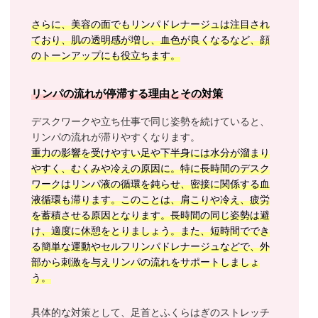
さらに、美容の面でもリンパドレナージュは注目され
ており、肌の透明感が増し、血色が良くなるなど、顔
のトーンアップにも役立ちます。
リンパの流れが停滞する理由とその対策
デスクワークや立ち仕事で同じ姿勢を続けていると、
リンパの流れが滞りやすくなります。
重力の影響を受けやすい足や下半身には水分が溜まり
やすく、むくみや冷えの原因に。特に長時間のデスク
ワークはリンパ液の循環を鈍らせ、密接に関係する血
液循環も滞ります。このことは、肩こりや冷え、疲労
を蓄積させる原因となります。長時間の同じ姿勢は避
け、適度に休憩をとりましょう。また、短時間ででき
る簡単な運動やセルフリンパドレナージュなどで、外
部から刺激を与えリンパの流れをサポートしましょ
う。
具体的な対策として、足首とふくらはぎのストレッチ