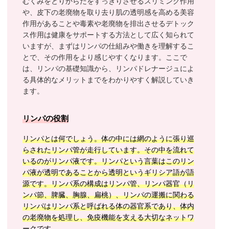
むくみをとりからだをすっきりさせるスリミング作用
や、皮下の老廃物を取り去り肌の透明感を高める美容
作用があることや毒素や老廃物を排出させるデトック
ス作用は健康をサポートする方法として広く知られて
いますが、まずはリンパの仕組みや働きを理解するこ
とで、その作用をより感じやすくなります。ここで
は、リンパの基礎知識から、リンパドレナージュによ
る具体的なメリットまでをわかりやすく解説していき
ます。
リンパの役割
リンパとは何でしょう。体の中には網のように張り巡
らされたリンパ管が走行しています。その中を流れて
いるのがリンパ液です。リンパという言葉はこのリン
パ液が透明であることから透明というギリシア語が語
源です。リンパ系の構成はリンパ管、リンパ器官（リ
ンパ節、脾臓、胸腺、扁桃）、リンパの運搬に関わる
リンパはリンパ系と呼ばれる体の器官系であり、体内
の老廃物を処理し、免疫機能を支える大切なネットワ
ークです。