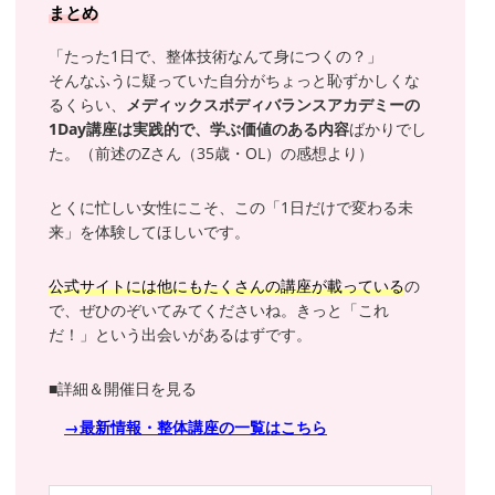
まとめ
「たった1日で、整体技術なんて身につくの？」
そんなふうに疑っていた自分がちょっと恥ずかしくな
るくらい、
メディックスボディバランスアカデミーの
1Day講座は実践的で、学ぶ価値のある内容
ばかりでし
た。（前述のZさん（35歳・OL）の感想より）
とくに忙しい女性にこそ、この「1日だけで変わる未
来」を体験してほしいです。
公式サイトには他にもたくさんの講座が載っている
の
で、ぜひのぞいてみてくださいね。きっと「これ
だ！」という出会いがあるはずです。
■詳細＆開催日を見る
→最新情報・整体講座の一覧はこちら