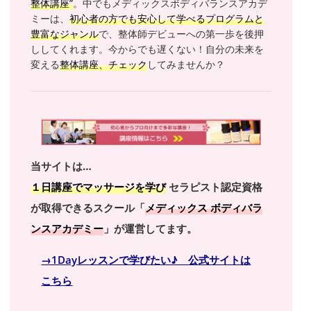
整体講座”
。中でもメディックスボディバランスアカデ
ミーは、
初心者の方でも安心して学べるプログラムと
豊富なジャンル
で、整体師デビューへの第一歩を後押
ししてくれます。今からでも遅くない！自分の未来を
変える
整体講座、チェック
してみませんか？
当サイトは…
１日講座でマッサージを学び
セラピスト認定資格
が取得できるスクール「
メディックス ボディバラ
ンスアカデミー
」が運営してます。
→1Dayレッスンで学びたい♪ 公式サイトは
こちら