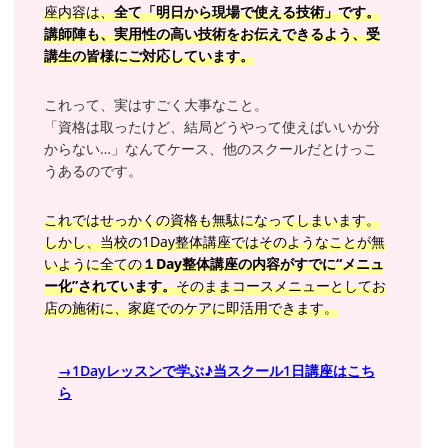
座内容は、
全て「明日から現場で使える技術」です。
講師陣も、実用性の高い技術をお伝えできるよう、受
講生の皆様にご対応しています。
これって、実はすごく大事なこと。
「資格は取ったけど、結局どうやって使えばいいか分
からない…」なんてケース、他のスクールだとけっこ
うあるのです。
これではせっかくの資格も無駄になってしまいます。
しかし、当校の1Day整体講座ではそのようなことが無
いように全ての
１Day整体講座の内容がすでに“メニュ
ー化”されています。
そのままコースメニューとしてお
店の施術に、家庭でのケアに即活用できます。
→1Dayレッスンで学ぶ♪当スクール1日講座はこち
ら