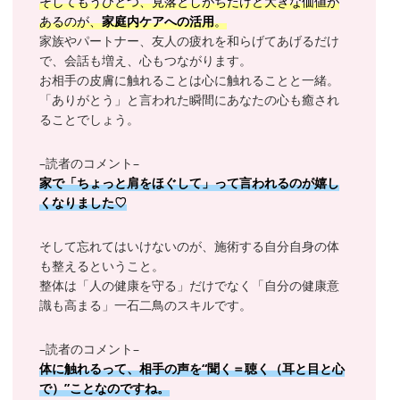
そしてもうひとつ、見落としがちだけど大きな価値が
あるのが、
家庭内ケアへの活用
。
家族やパートナー、友人の疲れを和らげてあげるだけ
で、会話も増え、心もつながります。
お相手の皮膚に触れることは心に触れることと一緒。
「ありがとう」と言われた瞬間にあなたの心も癒され
ることでしょう。
–読者のコメント–
家で「ちょっと肩をほぐして」って言われるのが嬉し
くなりました♡
そして忘れてはいけないのが、施術する自分自身の体
も整えるということ。
整体は「人の健康を守る」だけでなく「自分の健康意
識も高まる」一石二鳥のスキルです。
–読者のコメント–
体に触れるって、相手の声を“聞く＝聴く（耳と目と心
で）”ことなのですね。