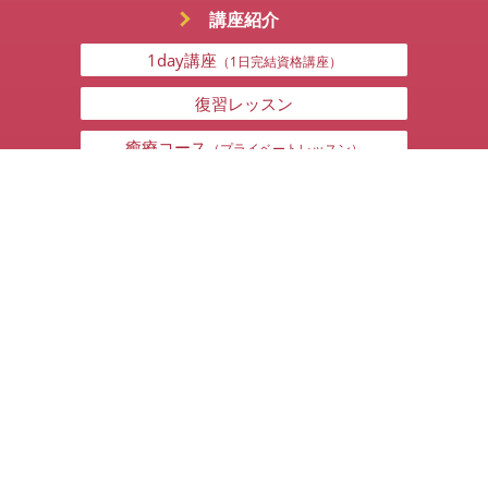
講座紹介
1day講座
（1日完結資格講座）
復習レッスン
癒療コース
（プライベートレッスン）
科目紹介
科目紹介
お問い合わせ
資料請求
お問い合わせ
よくあるご質問