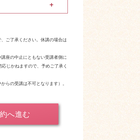
に会員であることを必ずお伝えくだ
意ください。ホームページから申し
力をお願い致します。
で、ご了承ください。休講の場合は
「スーパーダイレクト（レセプトデ
ている治療院様・会員様を「メディッ
や講座の中止にともない受講者側に
もメディックス会員価格で受講するこ
切応じかねますので、予めご了承く
中からの受講は不可となります）。
約へ進む