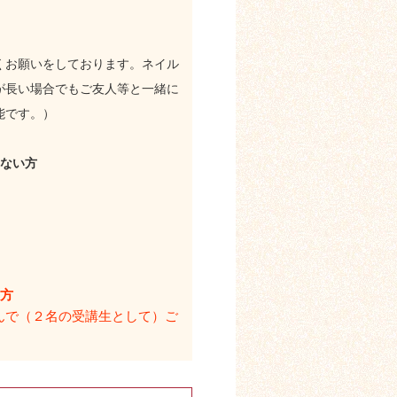
くお願いをしております。ネイル
が長い場合でもご友人等と一緒に
能です。）
きない方
）
る方
んで（２名の受講生として）ご