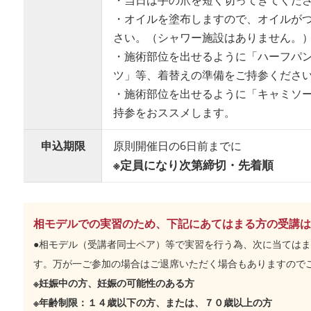
・当日は手の爪を短く切ってきてくだ
・オイルを塗布しますので、オイルが
さい。（シャワー施設はありません。
・施術部位を出せるように「ハーフパ
ツ」等、着替えの準備をご持参くださ
・施術部位を出せるように「キャミソ
持参をおススメします。
申込期限
原則開催日の6日前までに
※定員になり次第締切・先着順
相モデルでの実習のため、下記にあてはまる方の受講は
●相モデル（受講者同士ペア）等で実習を行う為、次に当ては
す。万が一ご参加の場合はご退席いただく場合もありますので
※妊娠中の方、妊娠の可能性のある方
※年齢制限：１４歳以下の方、または、７０歳以上の方