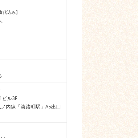
食代込み】
い。
他
ー
1ビル3F
ノ内線「淡路町駅」A5出口