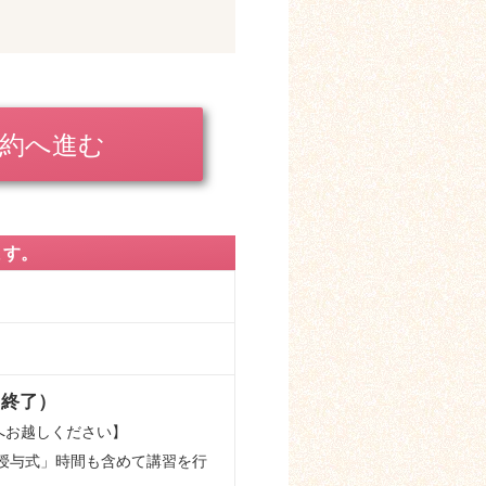
約へ進む
ます。
00終了）
室へお越しください】
授与式」時間も含めて講習を行