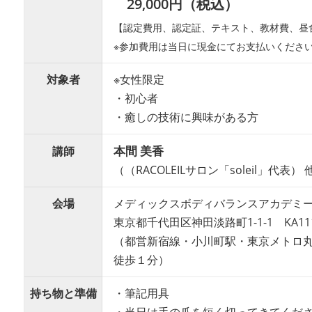
29,000円（税込）
【認定費用、認定証、テキスト、教材費、昼
※参加費用は当日に現金にてお支払いくださ
対象者
※女性限定
・初心者
・癒しの技術に興味がある方
本間 美香
講師
（（RACOLEILサロン「soleil」代表） 
会場
メディックスボディバランスアカデミ
東京都千代田区神田淡路町1-1-1 KA11
（都営新宿線・小川町駅・東京メトロ丸
徒歩１分）
持ち物と準備
・筆記用具