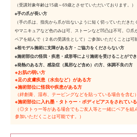
（受講対象年齢は15歳～69歳とさせていただいております。）
※手の爪が長い方
（手の爪は、指先から爪が出ないように短く切っていただきた
やマニキュアなど色のみは可、ストーンなど凹凸は不可。◎爪
ペアを組んで（２名の受講生として）ご参加いただくことは可
※相モデル施術に支障がある方・ご協力をくださらない方
※施術部位の怪我・疾患・成形等により施術を受けることがで
※発熱のある方、感染症（風邪など含め）の方、体調不良の方
※お肌の弱い方
※足の皮膚疾患（水虫など）がある方
※施術部位に怪我や疾患がある方
（絆創膏、湿布、テーピングなどを貼っている場合を含む
※施術部位に入れ墨・タトゥー・ボディピアスをされてい
（◎タトゥー等がある場合でもご友人等と一緒にペアを組
参加いただくことは可能です。）