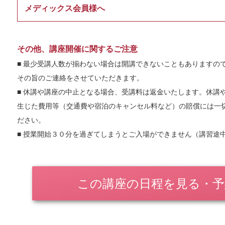
メディックス会員様へ
■ メディックス会員※の治療院（経営者と従業員）の方は申込時
さい。申し出ない場合は受講費用が一般価格となりますのでご留
その他、講座開催に関するご注意
込む場合は「その他・ご質問」の枠に「会員名・治療院名」の入
■ 最少受講人数が揃わない場合は開講できないこともありますの
※株式会社メディックスの「スーパーエクスプレス（計算センター）」
その旨のご連絡をさせていただきます。
ーターセンター）」「在宅訪問マッサージ」のいずれかにご登録され
■ 休講や講座の中止となる場合、受講料は返金いたします。休講
クス会員」としています。会員様の貴院・貴店の従業員スタッフの方
生じた費用等（交通費や宿泊のキャンセル料など）の賠償には一
とが出来ます。
ださい。
■ 授業開始３０分を過ぎてしまうとご入場ができません（講習途
この講座の日程を見る・予