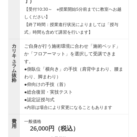
了）
【受付10:30～ ※授業開始5分前までに教室へお越
しください】
【終了時間：授業進行状況によりましては「授与
式」時間も含めて講習を行います】
カ
ご自身が行う施術環境に合わせ「施術ベッド」
リ
か「フロアーマット」を選択して受講できま
キ
ュ
す。
ラ
●側臥位「横向き」の手技（肩背中まわり、腰ま
ム
抜
わり、脚まわり）
粋
●仰向けの手技（首）
●総合復習・実技テスト
●認定証授与式
※内容は場合により変更になることもあります
費
一般価格
用
26,000円（税込）