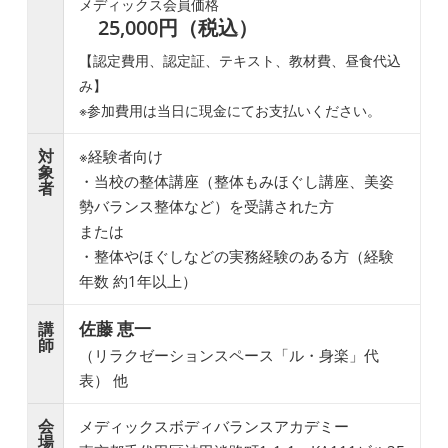
メディックス会員価格
25,000円（税込）
【認定費用、認定証、テキスト、教材費、昼食代込
み】
※参加費用は当日に現金にてお支払いください。
対
※経験者向け
象
・当校の整体講座（整体もみほぐし講座、美姿
者
勢バランス整体など）を受講された方
または
・整体やほぐしなどの実務経験のある方（経験
年数 約1年以上）
佐藤 恵一
講
師
（リラクゼーションスペース「ル・身楽」代
表） 他
会
メディックスボディバランスアカデミー
場