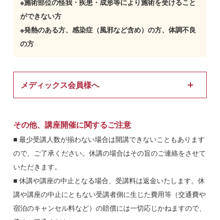
※施術部位の怪我・疾患・成形等により施術を受けること
ができない方
※発熱のある方、感染症（風邪など含め）の方、体調不良
の方
メディックス会員様へ
■ メディックス会員※の治療院（経営者と従業員）の方は申込
時に会員であることを必ずお伝えください。申し出ない場合は
その他、講座開催に関するご注意
受講費用が一般価格となりますのでご留意ください。ホームペ
■ 最少受講人数が揃わない場合は開講できないこともあります
ージから申し込む場合は「その他・ご質問」の枠に「会員名・
ので、ご了承ください。休講の場合はその旨のご連絡をさせて
治療院名」の入力をお願い致します。
いただきます。
※株式会社メディックスの「スーパーエクスプレス（計算センタ
■ 休講や講座の中止となる場合、受講料は返金いたします。休
ー）」「スーパーダイレクト（レセプトデーターセンター）」「在
講や講座の中止にともない受講者側に生じた費用等（交通費や
宅訪問マッサージ」のいずれかにご登録されている治療院様・会員
宿泊のキャンセル料など）の賠償には一切応じかねますので、
様を「メディックス会員」としています。会員様の貴院・貴店の従
業員スタッフの方もメディックス会員価格で受講することが出来ま