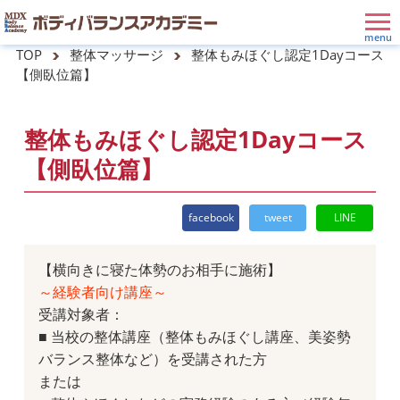
TOP
整体マッサージ
整体もみほぐし認定1Dayコース
【側臥位篇】
整体もみほぐし認定1Dayコース
【側臥位篇】
facebook
tweet
LINE
【横向きに寝た体勢のお相手に施術】
～経験者向け講座～
受講対象者：
■ 当校の整体講座（整体もみほぐし講座、美姿勢
バランス整体など）を受講された方
または