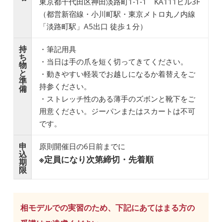
東京都千代田区神田淡路町1-1-1 KA111ビル3F
（都営新宿線・小川町駅・東京メトロ丸ノ内線
「淡路町駅」A5出口 徒歩１分）
持
・筆記用具
ち
・当日は手の爪を短く切ってきてください。
物
と
・動きやすい軽装でお越しになるか着替えをご
準
持参ください。
備
・ストレッチ性のある薄手のズボンと靴下をご
用意ください。ジーパンまたはスカートは不可
です。
申
原則開催日の6日前までに
込
※定員になり次第締切・先着順
期
限
相モデルでの実習のため、下記にあてはまる方の