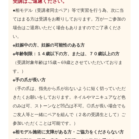
受講はご遠慮ください。
●相モデル（受講者同士ペア）等で実習を行う為、次に当
てはまる方は受講をお断りしております。万が一ご参加の
場合はご退席いただく場合もありますのでご了承くださ
い。
※妊娠中の方、妊娠の可能性のある方
※年齢制限：１４歳以下の方、または、７０歳以上の方
（受講対象年齢は15歳～69歳とさせていただいておりま
す。）
※手の爪が長い方
（手の爪は、指先から爪が出ないように短く切っていただ
きたくお願いをしております。ネイルやマニキュアなど色
のみは可、ストーンなど凹凸は不可。◎爪が長い場合でも
ご友人等と一緒にペアを組んで（２名の受講生として）ご
参加いただくことは可能です。）
※相モデル施術に支障がある方・ご協力をくださらない方