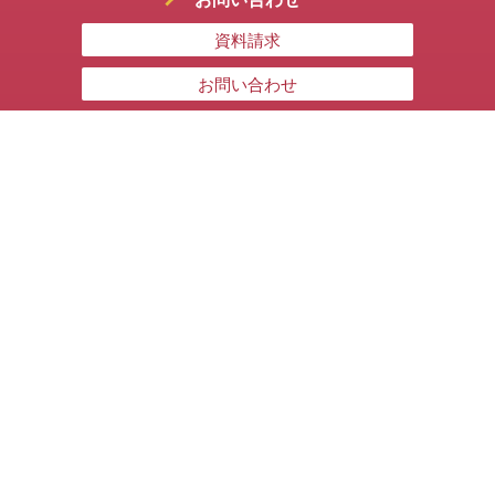
資料請求
お問い合わせ
よくあるご質問
優待割引
講師募集
規約・ガイドライン
受講ガイド・キャンセル規定
プライバシーポリシー
メディックスボディバランスアカデミー
101-0063
東京都千代田区神田淡路町1-1-1